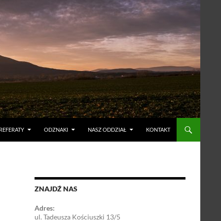
 REFERATY
ODZNAKI
NASZ ODDZIAŁ
KONTAKT
ZNAJDŹ NAS
Adres:
ul. Tadeusza Kościuszki 13/5