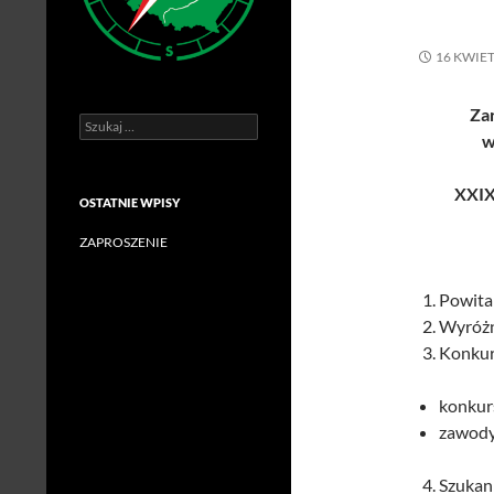
16 KWIET
Za
Szukaj:
w
XXIX
OSTATNIE WPISY
ZAPROSZENIE
Powitan
Wyróżn
Konkur
konkur
zawody
Szukan