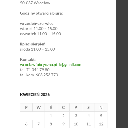
50-037 Wrocław
Godziny otwarcia biura:
wrzesień-czerwiec:
wtorek 11.00 – 15.00
czwartek 11.00 – 15.00
lipiec-sierpień:
środa 11.00 – 15.00
Kontakt:
wroclawfabryczna.pttk@gmail.com
tel. 71 344 79 80
tel. kom. 608 253 770
KWIECIEŃ 2026
P
W
Ś
C
P
S
N
1
2
3
4
5
6
7
8
9
10
11
12