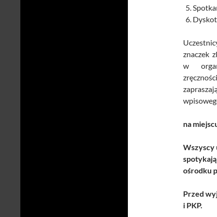
Spotkan
Dyskot
Uczestnic
znaczek z
w organ
zręcznośc
zaprasza
wpisoweg
na miejs
Wszyscy 
spotykają
ośrodku p
Przed wy
i PKP.