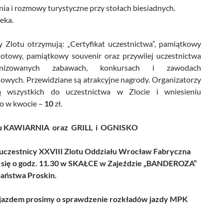
ia i rozmowy turystyczne przy stołach biesiadnych.
eka.
y Zlotu otrzymują: „Certyfikat uczestnictwa”, pamiątkowy
lotowy, pamiątkowy souvenir oraz przywilej uczestnictwa
izowanych zabawach, konkursach i zawodach
iowych. Przewidziane są atrakcyjne nagrody. Organizatorzy
ją wszystkich do uczestnictwa w Zlocie i wniesieniu
o w kwocie –
10
zł.
cu KAWIARNIA oraz GRILL i OGNISKO
uczestnicy XXVIII Zlotu Oddziału Wrocław Fabryczna
 się o godz. 11.30
w SKAŁCE w Zajeździe „BANDEROZA”
aństwa Proskin.
jazdem prosimy o sprawdzenie rozkładów jazdy MPK