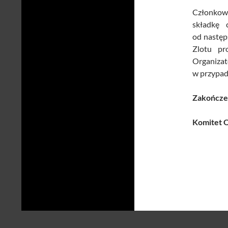
Członkow
składkę 
od następ
Zlotu pr
Organiza
w przypad
Zakończen
Komitet O