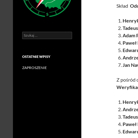
Skład
Odd
Henryk
Tadeus
Szukaj:
Adam P
Paweł 
Edwar
OSTATNIE WPISY
Andrze
Jan Na
ZAPROSZENIE
Z pośród 
Weryfika
Henryk
Andrze
Tadeus
Paweł 
Edwar