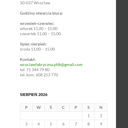
50-037 Wrocław
Godziny otwarcia biura:
wrzesień-czerwiec:
wtorek 11.00 – 15.00
czwartek 11.00 – 15.00
lipiec-sierpień:
środa 11.00 – 15.00
Kontakt:
wroclawfabryczna.pttk@gmail.com
tel. 71 344 79 80
tel. kom. 608 253 770
SIERPIEŃ 2026
P
W
Ś
C
P
S
N
1
2
3
4
5
6
7
8
9