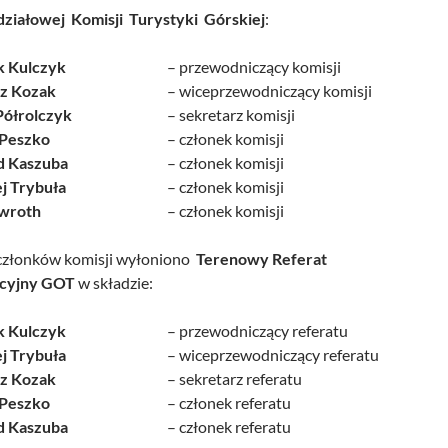
ziałowej Komisji Turystyki Górskiej
:
 Kulczyk
– przewodniczący komisji
z Kozak
– wiceprzewodniczący komisji
ółrolczyk
– sekretarz komisji
Peszko
– członek komisji
d Kaszuba
– członek komisji
j Trybuła
– członek komisji
wroth
– członek komisji
członków komisji wyłoniono
Terenowy Referat
cyjny GOT
w składzie:
 Kulczyk
– przewodniczący referatu
j Trybuła
– wiceprzewodniczący referatu
z Kozak
– sekretarz referatu
Peszko
– członek referatu
d Kaszuba
– członek referatu