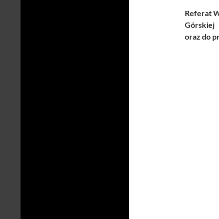
Referat 
Górskie
oraz do p