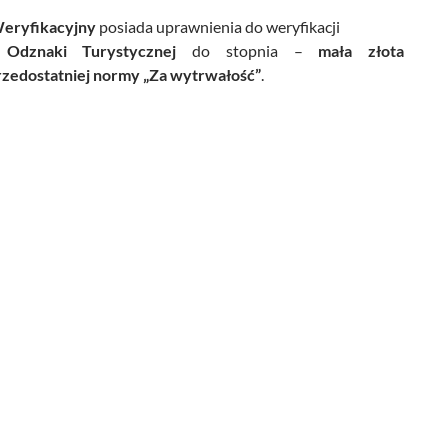
Weryfikacyjny
posiada uprawnienia do weryfikacji
j Odznaki Turystycznej
do stopnia –
mała złota
rzedostatniej normy „Za wytrwałość”
.