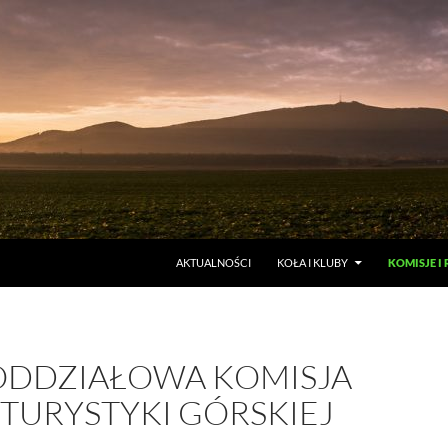
AKTUALNOŚCI
KOŁA I KLUBY
KOMISJE I
ODDZIAŁOWA KOMISJA
TURYSTYKI GÓRSKIEJ