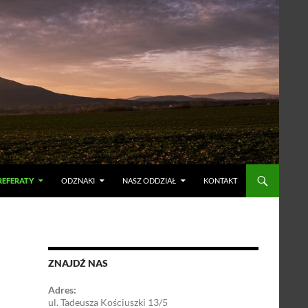
 REFERATY
ODZNAKI
NASZ ODDZIAŁ
KONTAKT
ZNAJDŹ NAS
Adres:
ul. Tadeusza Kościuszki 13/5