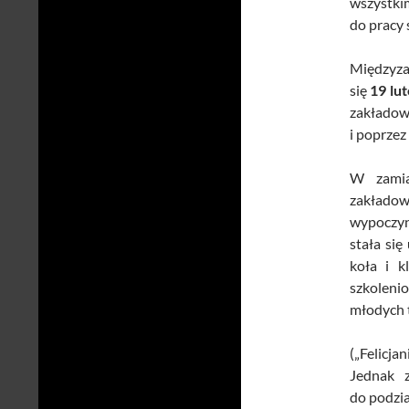
wszystkim
do pracy 
Międzyza
się
19 lut
zakładowy
i poprzez
W zamia
zakłado
wypoczynk
stała się
koła i k
szkolenio
młodych 
(„Felicja
Jednak z
do podzia