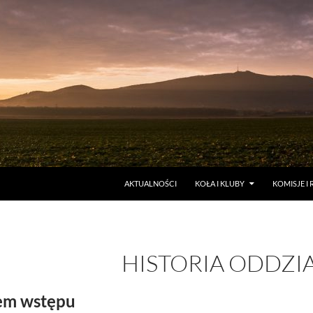
AKTUALNOŚCI
KOŁA I KLUBY
KOMISJE I 
HISTORIA ODDZI
em wstępu