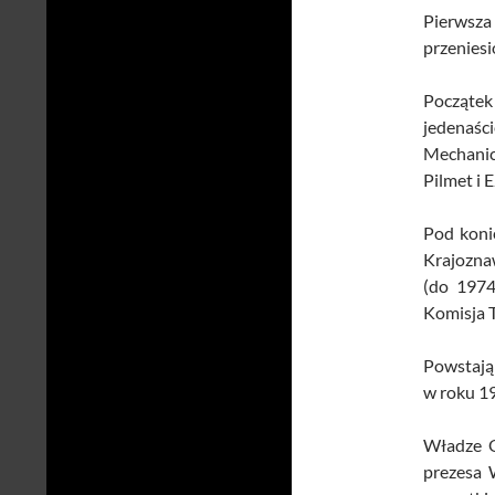
Pierwsza 
przenies
Początek
jedenaśc
Mechanic
Pilmet i
Pod koni
Krajozna
(do 1974
Komisja T
Powstają
w roku 19
Władze O
prezesa 