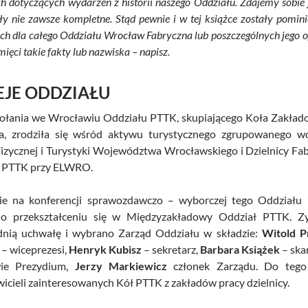
h dotyczących wydarzeń z historii naszego Oddziału. Zdajemy sobie j
ły nie zawsze kompletne. Stąd pewnie i w tej książce zostały pomini
ch dla całego Oddziału Wrocław Fabryczna lub poszczególnych jego ogn
ięci takie fakty lub nazwiska – napisz.
IEJE ODDZIAŁU
ołania we Wrocławiu Oddziału PTTK, skupiającego Koła Zakłado
a, zrodziła się wśród aktywu turystycznego zgrupowanego 
Fizycznej i Turystyki Województwa Wrocławskiego i Dzielnicy F
 PTTK przy ELWRO.
ie na konferencji sprawozdawczo – wyborczej tego Oddziału 
o przekształceniu się w Międzyzakładowy Oddział PTTK. Zy
nią uchwałę i wybrano Zarząd Oddziału w składzie:
Witold P
– wiceprezesi,
Henryk Kubisz
– sekretarz,
Barbara Książek
– ska
wie Prezydium,
Jerzy Markiewicz
członek Zarządu. Do teg
icieli zainteresowanych Kół PTTK z zakładów pracy dzielnicy.