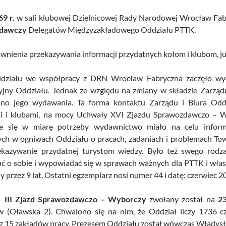
69 r.
w sali klubowej Dzielnicowej Rady Narodowej Wrocław Fab
dawczy
Delegatów Międzyzakładowego Oddziału PTTK.
wnienia przekazywania informacji przydatnych kołom i klubom, już
działu we współpracy z DRN Wrocław Fabryczna zaczęło wyd
yjny Oddziału. Jednak ze względu na zmiany w składzie Zarząd
ano jego wydawania. Ta forma kontaktu Zarządu i Biura Od
i i klubami, na mocy Uchwały XVI Zjazdu Sprawozdawczo – W
ce się w miarę potrzeby wydawnictwo miało na celu info
ych w ogniwach Oddziału o pracach, zadaniach i problemach T
ekazywanie przydatnej turystom wiedzy. Było też swego rodza
ć o sobie i wypowiadać się w sprawach ważnych dla PTTK i włas
przez 9 lat. Ostatni egzemplarz nosi numer 44 i datę: czerwiec 2
 –
III Zjazd Sprawozdawczo – Wyborczy
zwołany został na
23
w (Oławska 2). Chwalono się na nim, że Oddział liczy 1736 
h z 15 zakładów pracy. Prezesem Oddziału został wówczas Władys