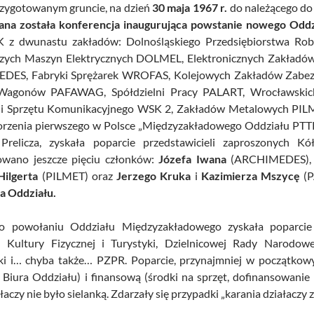
rzygotowanym gruncie, na dzień
30 maja 1967 r.
do należącego do
ana została konferencja inaugurująca powstanie nowego Oddz
 z dwunastu zakładów: Dolnośląskiego Przedsiębiorstwa Robó
ych Maszyn Elektrycznych DOLMEL, Elektronicznych Zakładów
ES, Fabryki Sprężarek WROFAS, Kolejowych Zakładów Zabezpi
 Wagonów PAFAWAG, Spółdzielni Pracy PALART, Wrocławskic
 Sprzętu Komunikacyjnego WSK 2, Zakładów Metalowych PILME
orzenia pierwszego w Polsce „Międzyzakładowego Oddziału PTTK
Prelicza, zyskała poparcie przedstawicieli zaproszonych 
wano jeszcze pięciu członków:
Józefa Iwana
(ARCHIMEDES)
Hilgerta
(PILMET) oraz
Jerzego Kruka
i
Kazimierza Mszycę
(
a Oddziału.
 o powołaniu Oddziału Międzyzakładowego zyskała poparci
 Kultury Fizycznej i Turystyki, Dzielnicowej Rady Narodo
yki i… chyba także… PZPR. Poparcie, przynajmniej w początkowy
a Biura Oddziału) i finansową (środki na sprzęt, dofinansowani
ałaczy nie było sielanką. Zdarzały się przypadki „karania działaczy