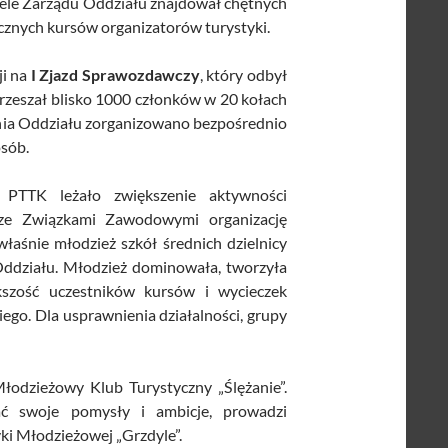
 czele Zarządu Oddziału znajdował chętnych
icznych kursów organizatorów turystyki.
ji na
I Zjazd Sprawozdawczy
, który odbył
rzeszał blisko 1000 członków w 20 kołach
ienia Oddziału zorganizowano bezpośrednio
osób.
 PTTK leżało zwiększenie aktywności
 ze Związkami Zawodowymi organizację
właśnie młodzież szkół średnich dzielnicy
 Oddziału. Młodzież dominowała, tworzyła
kszość uczestników kursów i wycieczek
go. Dla usprawnienia działalności, grupy
 Młodzieżowy Klub Turystyczny „Ślężanie”.
ać swoje pomysły i ambicje, prowadzi
yki Młodzieżowej „Grzdyle”.