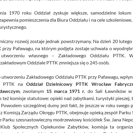
nia 1970 roku Oddział zyskuje większe, samodzielne lokum p
 zapewnia pomieszczenia dla Biura Oddziału i na cele szkoleniowe
urystycznego.
miczny rozwój zostaje jednak powstrzymany. Na dzień 20 lutego
 przy Pafawagu, na którym podjęta zostaje uchwała o wyodręb
utworzeniu własnego – Zakładowego Oddziału PTTK. W 
zakładowym Oddziale PTTK zmniejsza się o 245 osób.
o utworzeniu Zakładowego Oddziału PTTK przy Pafawagu, wpły
łu PTTK na
Oddział Dzielnicowy PTTK Wrocław Fabrycz
zdawczym
, zwołanym
15 marca 1971 r.
do Sali Ławników w P
też komisje statutowe: opieki nad zabytkami, turystyki pieszej, t
. Powodem szczególnej dumy jest fakt, że jeszcze w roku swego
z Komisją Zarządu Okręgu PTTK, obejmuje opieką zespół Parku Sz
ie Parku szesnastowieczny modrzewiowy kościółek Św. Jana Nepo
 Klub Społecznych Opiekunów Zabytków, komisja ta organizu