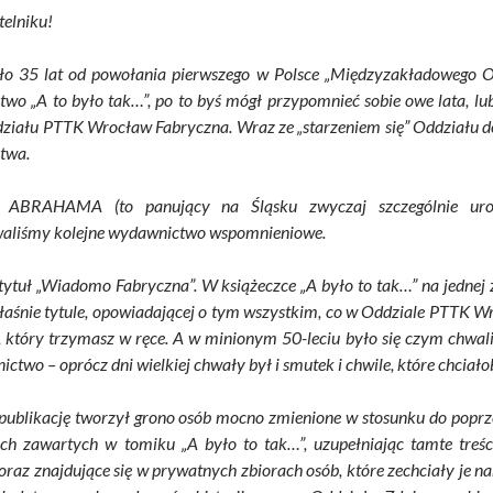
telniku!
o 35 lat od powołania pierwszego w Polsce „Międzyzakładowego O
wo „A to było tak…”, po to byś mógł przypomnieć sobie owe lata, lub –
działu PTTK Wrocław Fabryczna. Wraz ze „starzeniem się” Oddziału do
twa.
c ABRAHAMA (to panujący na Śląsku zwyczaj szczególnie uroc
aliśmy kolejne wydawnictwo wspomnieniowe.
tytuł „Wiadomo Fabryczna”. W książeczce „A było to tak…” na jednej z 
łaśnie tytule, opowiadającej o tym wszystkim, co w Oddziale PTTK Wr
 który trzymasz w ręce. A w minionym 50-leciu było się czym chwalić
ctwo – oprócz dni wielkiej chwały był i smutek i chwile, które chciał
 publikację tworzył grono osób mocno zmienione w stosunku do poprz
ach zawartych w tomiku „A było to tak…”, uzupełniając tamte tr
oraz znajdujące się w prywatnych zbiorach osób, które zechciały je na