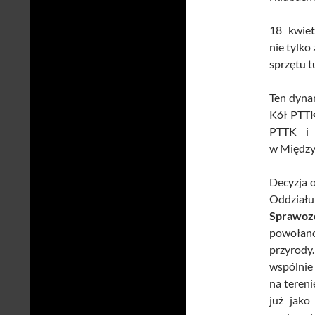
18 kwiet
nie tylko
sprzętu t
Ten dyna
Kół PTTK
PTTK i 
w Między
Decyzja 
Oddzia
Sprawo
powołano 
przyrody
wspólnie 
na teren
już jako