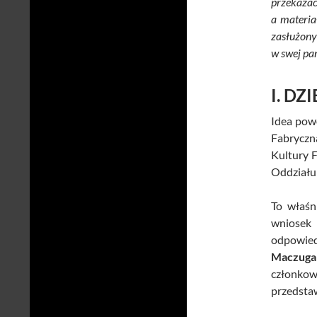
przekazac
a materia
zasłużony
w swej pam
I. DZ
Idea pow
Fabryczn
Kultury 
Oddziału
To właśn
wniosek 
odpowied
Maczuga
członko
przedstaw