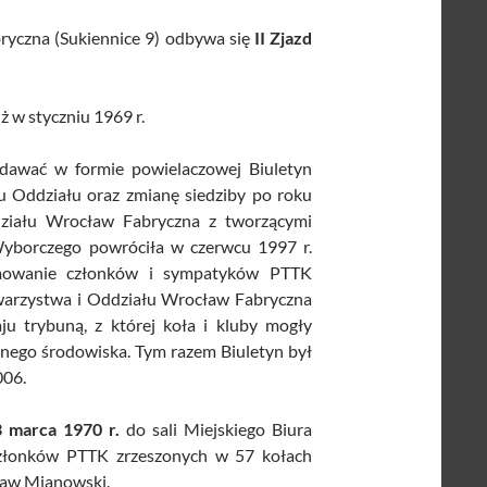
ryczna (Sukiennice 9) odbywa się
II Zjazd
 w styczniu 1969 r.
awać w formie powielaczowej Biuletyn
u Oddziału oraz zmianę siedziby po roku
działu Wrocław Fabryczna z tworzącymi
yborczego powróciła w czerwcu 1997 r.
rmowanie członków i sympatyków PTTK
owarzystwa i Oddziału Wrocław Fabryczna
ju trybuną, z której koła i kluby mogły
nego środowiska. Tym razem Biuletyn był
006.
 marca 1970 r.
do sali Miejskiego Biura
członków PTTK zrzeszonych w 57 kołach
ław Mianowski.