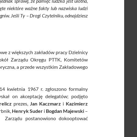
ednak sprawę, że pamięć ludzka jest ulotna,
ęte niektóre ważne fakty lub nazwiska ludzi
iw. Jeśli Ty – Drogi Czytelniku, odnajdziesz
we z większych zakładów pracy Dzielnicy
wokół Zarządu Okręgu PTTK, Komitetów
abryczna, a przede wszystkim Zakładowego
14 kwietnia 1967 r. zgłoszono formalny
skał on akceptację delegatów; podjęto
relicz
prezes,
Jan Kaczmarz
i
Kazimierz
rbnik,
Henryk Suder
i
Bogdan Majewski
–
o Zarządu postanowiono dokooptować