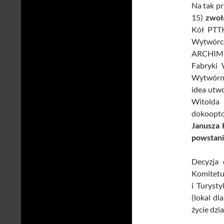
Na tak p
15)
zwoł
Kół PTTK
Wytwórcz
ARCHIMED
Fabryki
Wytwórni
idea utw
Witolda 
dokoopto
Janusza 
powstani
Decyzja
Komitetu
i Turyst
(lokal dl
życie dzi