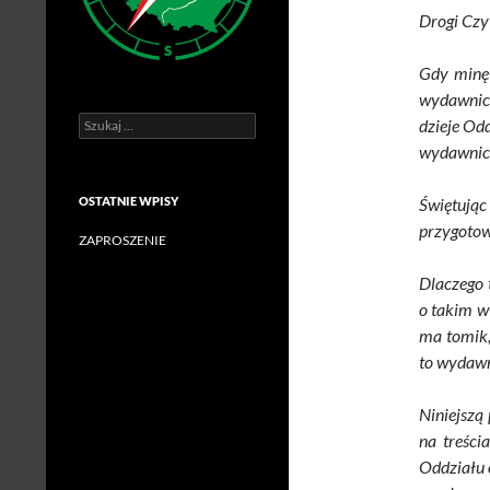
Drogi Czy
Gdy minęł
wydawnict
Szukaj:
dzieje Od
wydawnic
OSTATNIE WPISY
Świętują
przygotow
ZAPROSZENIE
Dlaczego 
o takim w
ma tomik,
to wydawni
Niniejszą
na treści
Oddziału 