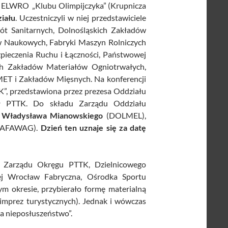
 ELWRO „Klubu Olimpijczyka” (Krupnicza
iału
. Uczestniczyli w niej przedstawiciele
t Sanitarnych, Dolnośląskich Zakładów
 Naukowych, Fabryki Maszyn Rolniczych
eczenia Ruchu i Łączności, Państwowej
h Zakładów Materiałów Ogniotrwałych,
T i Zakładów Mięsnych. Na konferencji
”, przedstawiona przez prezesa Oddziału
Kół PTTK. Do składu Zarządu Oddziału
,
Władysława Mianowskiego
(DOLMEL),
PAFAWAG).
Dzień ten uznaje się za datę
e Zarządu Okręgu PTTK, Dzielnicowego
wej Wrocław Fabryczna, Ośrodka Sportu
m okresie, przybierało formę materialną
e imprez turystycznych). Jednak i wówczas
 za nieposłuszeństwo”.