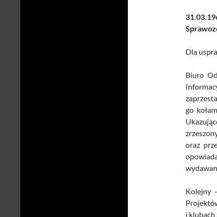
31.03.19
Sprawoz
Dla uspra
Biuro Od
Informac
zaprzest
go kołam
Ukazują
zrzeszon
oraz prz
opowiada
wydawany 
Kolejny
Projektó
i klubac