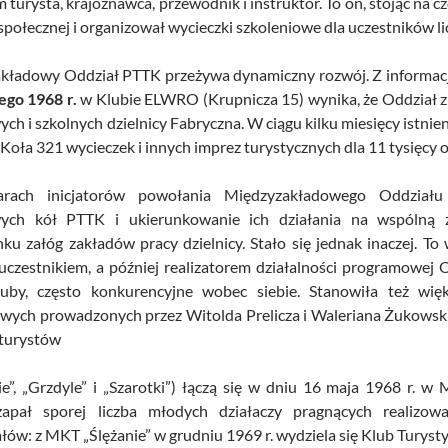
 turysta, krajoznawca, przewodnik i instruktor. To on, stojąc na
społecznej i organizował wycieczki szkoleniowe dla uczestników l
kładowy Oddział PTTK przeżywa dynamiczny rozwój. Z informac
ego 1968 r.
w Klubie ELWRO (Krupnicza 15) wynika, że Oddział z
ch i szkolnych dzielnicy Fabryczna. W ciągu kilku miesięcy istn
 Koła 321 wycieczek i innych imprez turystycznych dla 11 tysięcy 
rach inicjatorów powołania Międzyzakładowego Oddziału
wych kół PTTK i ukierunkowanie ich działania na wspólną
u załóg zakładów pracy dzielnicy. Stało się jednak inaczej. To 
 uczestnikiem, a później realizatorem działalności programowej
luby, często konkurencyjne wobec siebie. Stanowiła też wię
wych prowadzonych przez Witolda Prelicza i Waleriana Żukowskie
turystów
nie”, „Grzdyle” i „Szarotki”) łączą się w dniu 16 maja 1968 r. w
apał sporej liczba młodych działaczy pragnących realizow
łów: z MKT „Ślężanie” w grudniu 1969 r. wydziela się Klub Turyst