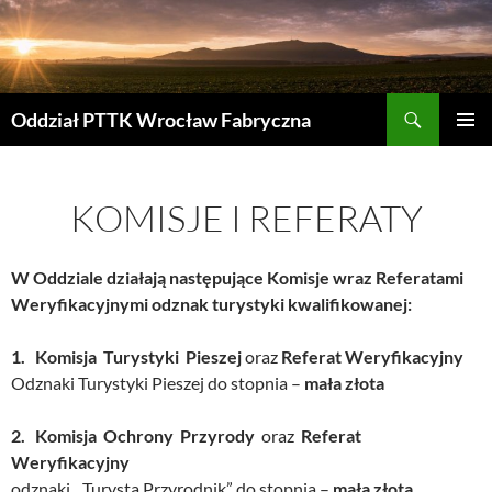
Przejdź
do
treści
Szukaj
Oddział PTTK Wrocław Fabryczna
MENU
GŁÓWN
KOMISJE I REFERATY
W Oddziale działają następujące Komisje wraz Referatami
Weryfikacyjnymi odznak turystyki kwalifikowanej:
1. Komisja Turystyki Pieszej
oraz
Referat Weryfikacyjny
Odznaki Turystyki Pieszej do stopnia –
mała złota
2. Komisja Ochrony Przyrody
oraz
Referat
Weryfikacyjny
odznaki „Turysta Przyrodnik” do stopnia –
mała złota