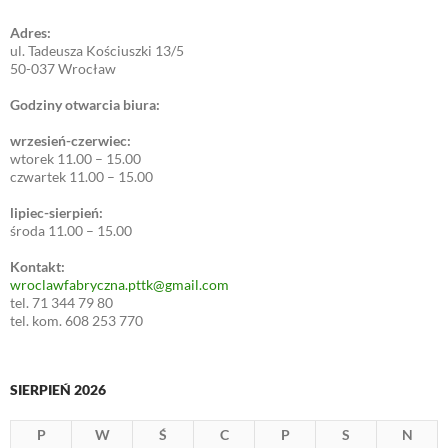
Adres:
ul. Tadeusza Kościuszki 13/5
50-037 Wrocław
Godziny otwarcia biura:
wrzesień-czerwiec:
wtorek 11.00 – 15.00
czwartek 11.00 – 15.00
lipiec-sierpień:
środa 11.00 – 15.00
Kontakt:
wroclawfabryczna.pttk@gmail.com
tel. 71 344 79 80
tel. kom. 608 253 770
SIERPIEŃ 2026
P
W
Ś
C
P
S
N