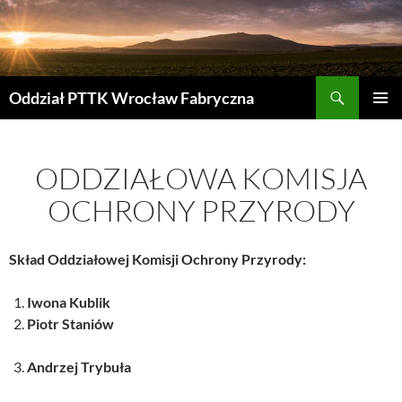
Przejdź
do
treści
Szukaj
Oddział PTTK Wrocław Fabryczna
MENU
GŁÓWN
ODDZIAŁOWA KOMISJA
OCHRONY PRZYRODY
Skład Oddziałowej Komisji Ochrony Przyrody:
Iwona Kublik
Piotr Staniów
Andrzej Trybuła