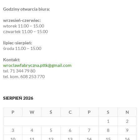
Godziny otwarcia biura:
wrzesień-czerwiec:
wtorek 11.00 – 15.00
czwartek 11.00 – 15.00
lipiec-sierpień:
środa 11.00 – 15.00
Kontakt:
wroclawfabryczna.pttk@gmail.com
tel. 71 344 79 80
tel. kom. 608 253 770
SIERPIEŃ 2026
P
W
Ś
C
P
S
N
1
2
3
4
5
6
7
8
9
10
11
12
13
14
15
16