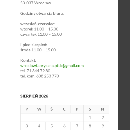
50-037 Wrocław
Godziny otwarcia biura:
wrzesień-czerwiec:
wtorek 11.00 – 15.00
czwartek 11.00 – 15.00
lipiec-sierpień:
środa 11.00 – 15.00
Kontakt:
wroclawfabryczna.pttk@gmail.com
tel. 71 344 79 80
tel. kom. 608 253 770
SIERPIEŃ 2026
P
W
Ś
C
P
S
N
1
2
3
4
5
6
7
8
9