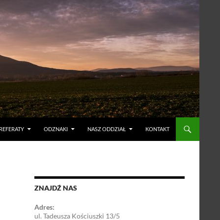
 REFERATY
ODZNAKI
NASZ ODDZIAŁ
KONTAKT
ZNAJDŹ NAS
Adres:
ul. Tadeusza Kościuszki 13/5