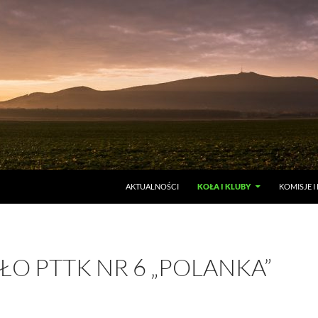
AKTUALNOŚCI
KOŁA I KLUBY
KOMISJE I
ŁO PTTK NR 6 „POLANKA”