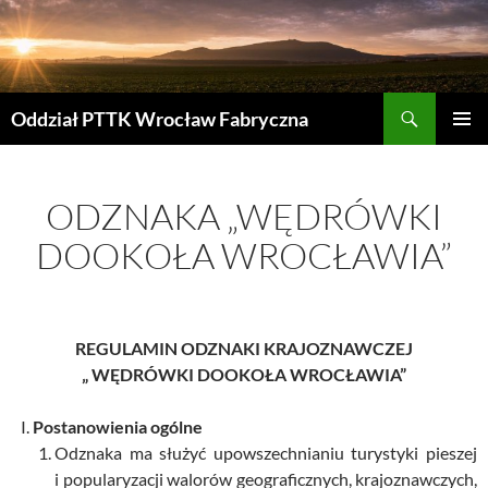
Przejdź
do
treści
Szukaj
Oddział PTTK Wrocław Fabryczna
MENU
GŁÓWN
ODZNAKA „WĘDRÓWKI
DOOKOŁA WROCŁAWIA”
REGULAMIN ODZNAKI KRAJOZNAWCZEJ
„ WĘDRÓWKI DOOKOŁA WROCŁAWIA”
Postanowienia ogólne
Odznaka ma służyć upowszechnianiu turystyki pieszej
i popularyzacji walorów geograficznych, krajoznawczych,