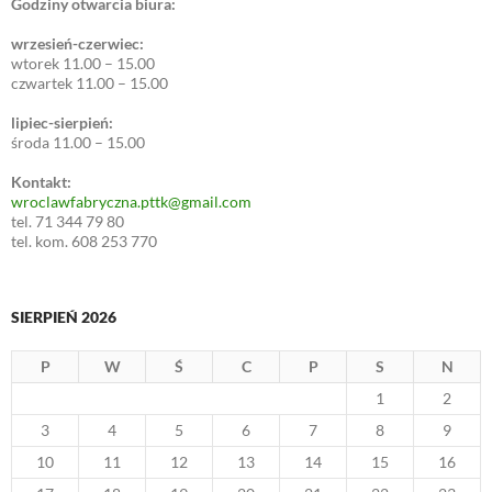
Godziny otwarcia biura:
wrzesień-czerwiec:
wtorek 11.00 – 15.00
czwartek 11.00 – 15.00
lipiec-sierpień:
środa 11.00 – 15.00
Kontakt:
wroclawfabryczna.pttk@gmail.com
tel. 71 344 79 80
tel. kom. 608 253 770
SIERPIEŃ 2026
P
W
Ś
C
P
S
N
1
2
3
4
5
6
7
8
9
10
11
12
13
14
15
16